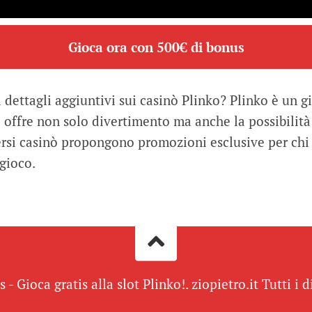
Gioca ora con 500€ di bonus
di dettagli aggiuntivi sui casinò Plinko? Plinko è un g
 offre non solo divertimento ma anche la possibilità
versi casinò propongono promozioni esclusive per chi 
 gioco.
- Gioca gratis alla slot Plinko!. ziopietro.it Tutti i dir