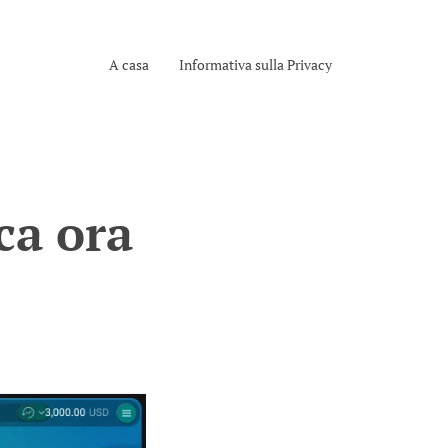
A casa
Informativa sulla Privacy
ca ora